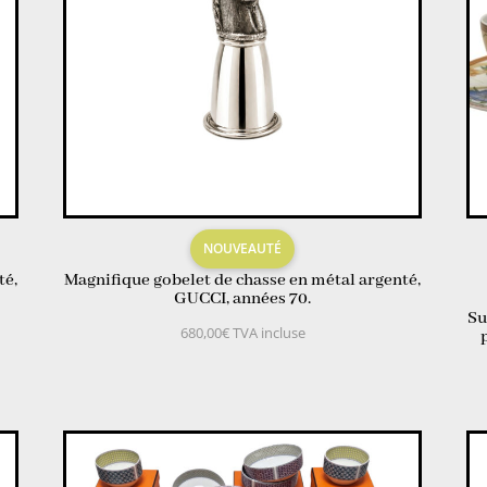
NOUVEAUTÉ
té,
Magnifique gobelet de chasse en métal argenté,
GUCCI, années 70.
Su
680,00
€
TVA incluse