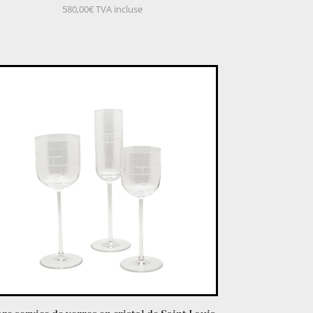
580,00
€
TVA incluse