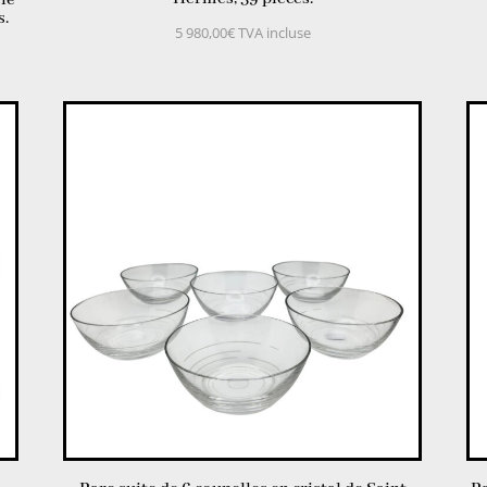
le
s.
5 980,00
€
TVA incluse