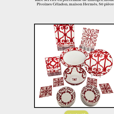
Rare service en porcelaine de Limoges, modè
Pivoines Céladon, maison Hermès, 80 pièce