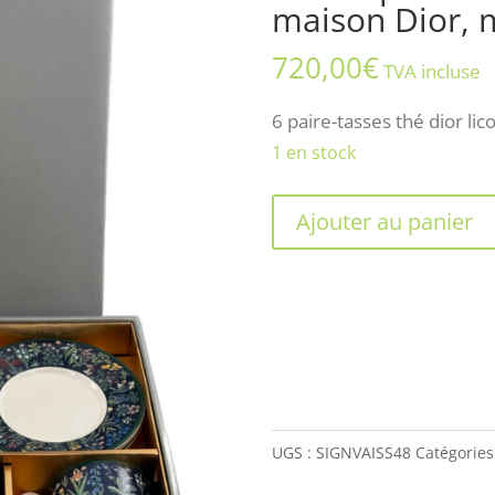
maison Dior, 
720,00
€
TVA incluse
6 paire-tasses thé dior lic
1 en stock
quantité
Ajouter au panier
de
Rare
ensemble
de
6
paire-
tasses
UGS :
SIGNVAISS48
Catégories
à
thé