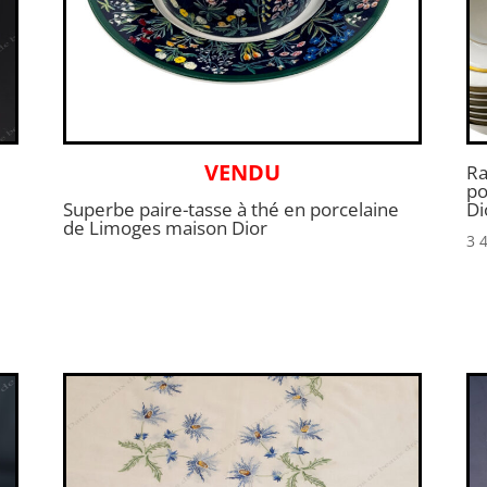
VENDU
Ra
po
Superbe paire-tasse à thé en porcelaine
Di
de Limoges maison Dior
3 