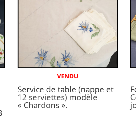
VENDU
Service de table (nappe et
F
12 serviettes) modèle
C
« Chardons ».
j
3