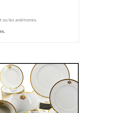
t ou les anémones.
es.