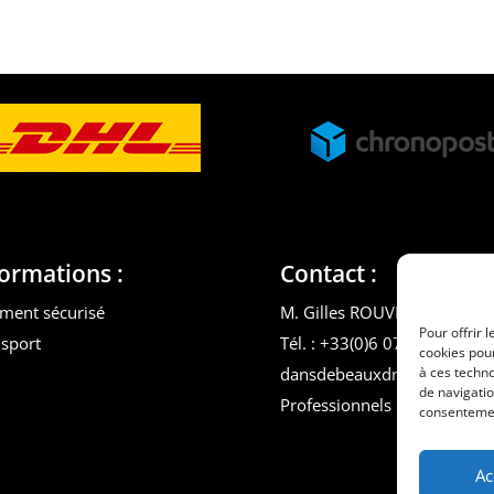
formations :
Contact :
ment sécurisé
M. Gilles ROUVEYROL
Pour offrir 
sport
Tél. : +33(0)6 07 72 40 47
cookies pour
dansdebeauxdraps@gmail.
à ces techn
de navigatio
Professionnels
consentement
Ac