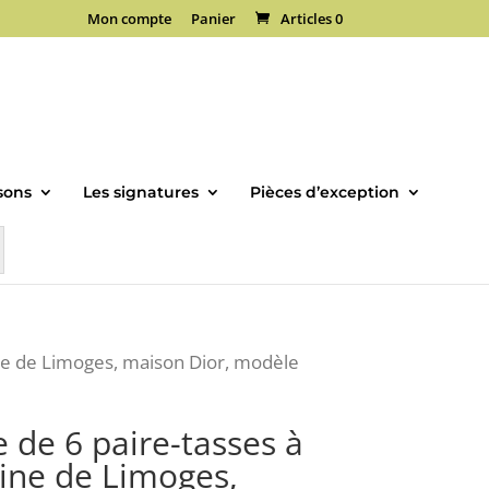
Mon compte
Panier
Articles 0
sons
Les signatures
Pièces d’exception
ine de Limoges, maison Dior, modèle
 de 6 paire-tasses à
aine de Limoges,