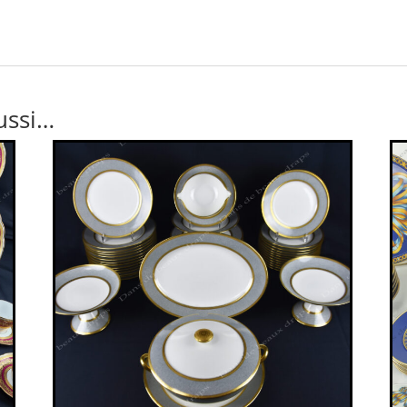
ussi…