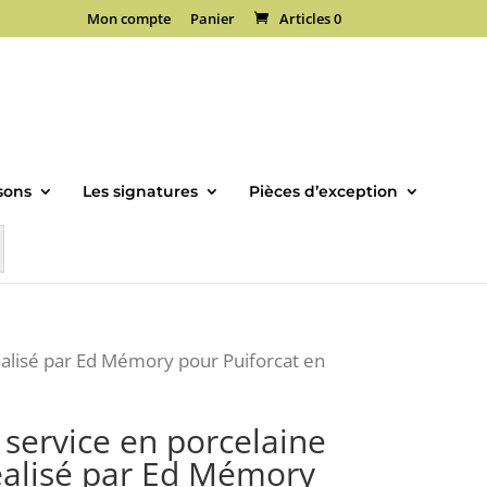
Mon compte
Panier
Articles 0
sons
Les signatures
Pièces d’exception
éalisé par Ed Mémory pour Puiforcat en
 service en porcelaine
éalisé par Ed Mémory