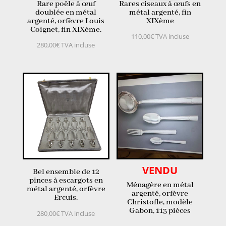
Rare poêle à œuf
Rares ciseaux à œufs en
doublée en métal
métal argenté, fin
argenté, orfèvre Louis
XIXème
Coignet, fin XIXème.
110,00
€
TVA incluse
280,00
€
TVA incluse
VENDU
Bel ensemble de 12
pinces à escargots en
Ménagère en métal
métal argenté, orfèvre
argenté, orfèvre
Ercuis.
Christofle, modèle
Gabon, 113 pièces
280,00
€
TVA incluse