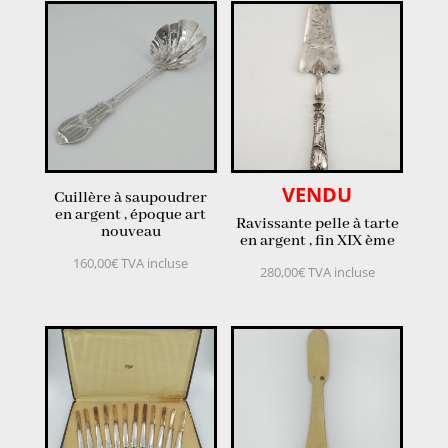
VENDU
Cuillère à saupoudrer
en argent , époque art
Ravissante pelle à tarte
nouveau
en argent , fin XIX ème
160,00
€
TVA incluse
280,00
€
TVA incluse