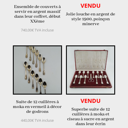
VENDU
Ensemble de couverts à
servir en argent massif
Jolie louche en argent de
dans leur coffret, début
style 1900, poinçon
XXème
minerve
740,00
€
TVA incluse
VENDU
Suite de 12 cuillères à
moka en vermeil à décor
Superbe suite de 12
de godrons
cuillères à moka et
ciseau à sucre en argent
440,00
€
TVA incluse
dans leur écrin