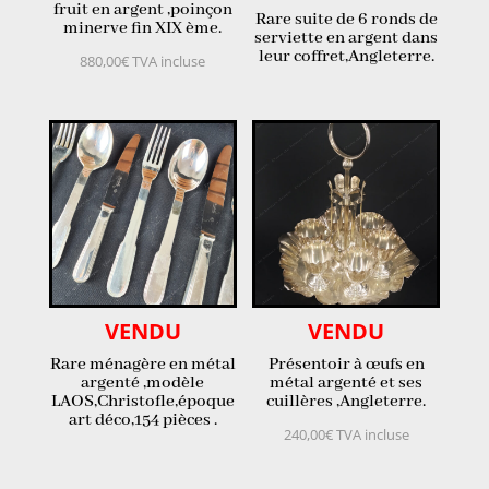
fruit en argent ,poinçon
Rare suite de 6 ronds de
minerve fin XIX ème.
serviette en argent dans
leur coffret,Angleterre.
880,00
€
TVA incluse
VENDU
VENDU
Rare ménagère en métal
Présentoir à œufs en
argenté ,modèle
métal argenté et ses
LAOS,Christofle,époque
cuillères ,Angleterre.
art déco,154 pièces .
240,00
€
TVA incluse