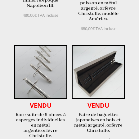
minerve,époque
poisson en métal
Napoléon III.
argenté, orfèvre
Christofle, modèle
480,00
€
TVA incluse
América.
680,00
€
TVA incluse
VENDU
VENDU
Rare suite de 6 pinces à
Paire de baguettes
asperges individuelles
japonaises en bois et
en métal
métal argenté, orfèvre
argenté,orfèvre
Christofle.
Christofle.