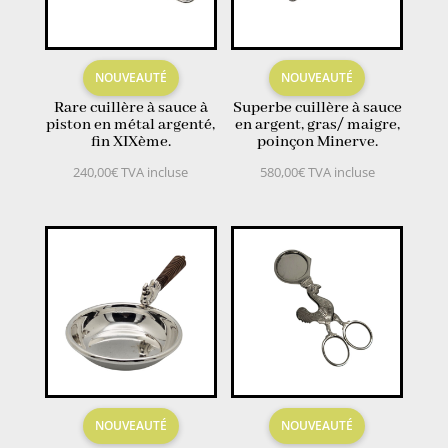
ancien
NOUVEAUTÉ
NOUVEAUTÉ
Rare cuillère à sauce à
Superbe cuillère à sauce
piston en métal argenté,
en argent, gras/ maigre,
fin XIXème.
poinçon Minerve.
240,00
€
TVA incluse
580,00
€
TVA incluse
NOUVEAUTÉ
NOUVEAUTÉ