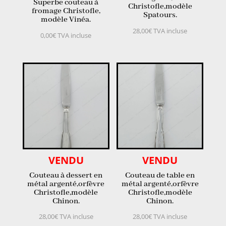
Superbe couteau à
Christofle,modèle
fromage Christofle,
Spatours.
modèle Vinéa.
28,00
€
TVA incluse
0,00
€
TVA incluse
VENDU
VENDU
Couteau à dessert en
Couteau de table en
métal argenté,orfèvre
métal argenté,orfèvre
Christofle,modèle
Christofle,modèle
Chinon.
Chinon.
28,00
€
TVA incluse
28,00
€
TVA incluse