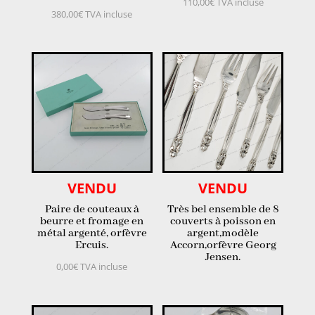
110,00
€
TVA incluse
380,00
€
TVA incluse
VENDU
VENDU
Paire de couteaux à
Très bel ensemble de 8
beurre et fromage en
couverts à poisson en
métal argenté, orfèvre
argent,modèle
Ercuis.
Accorn,orfèvre Georg
Jensen.
0,00
€
TVA incluse