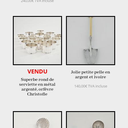
240,00
€
TVA incluse
VENDU
Jolie petite pelle en
argent et ivoire
Superbe rond de
serviette en métal
140,00
€
TVA incluse
argenté, orfèvre
Christofle