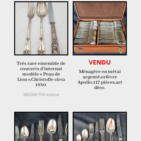
VENDU
Très rare ensemble de
couverts d’internat
Ménagère en métal
modèle « Peau de
argenté,orfèvre
Lion »,Christofle circa
Apollo,117 pièces,art
1880.
déco.
380,00
€
TVA incluse