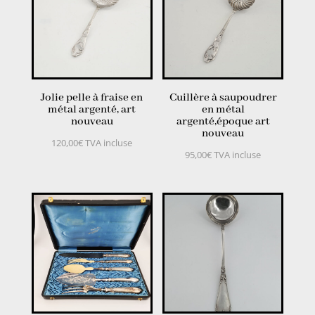
Jolie pelle à fraise en
Cuillère à saupoudrer
métal argenté, art
en métal
nouveau
argenté,époque art
nouveau
120,00
€
TVA incluse
95,00
€
TVA incluse