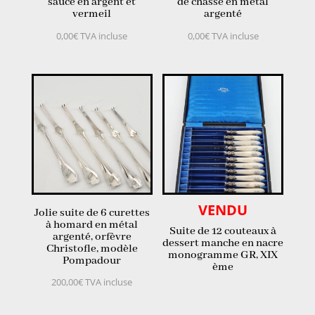
sauce en argent et
de chasse en métal
vermeil
argenté
0,00
€
TVA incluse
0,00
€
TVA incluse
VENDU
Jolie suite de 6 curettes
à homard en métal
Suite de 12 couteaux à
argenté, orfèvre
dessert manche en nacre
Christofle, modèle
monogramme GR, XIX
Pompadour
ème
200,00
€
TVA incluse