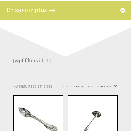
En savoir plus →
[wpf-filters id=1]
Trié
73 résultats affichés
du
plus
récent
au
plus