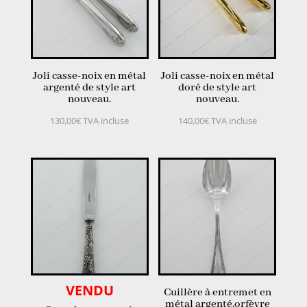
Joli casse-noix en métal
Joli casse-noix en métal
argenté de style art
doré de style art
nouveau.
nouveau.
130,00
€
TVA incluse
140,00
€
TVA incluse
VENDU
Cuillère à entremet en
métal argenté,orfèvre