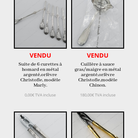
VENDU
VENDU
Suite de 6 curettes à
Cuillère à sauce
homard en métal
gras/maigre en métal
argenté,orfèvre
argenté,orfèvre
Christofle, modèle
Christofle,modèle
Marly.
Chinon.
0,00
€
TVA incluse
180,00
€
TVA incluse