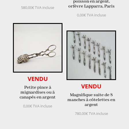
poisson en argent,
orfèvre Lapparra, Paris
580,00
€
TVA incluse
0,00
€
TVA incluse
VENDU
VENDU
Petite pince à
mignardises ou à
Magnifique suite de 8
canapés en argent
manches à côtelettes en
argent
0,00
€
TVA incluse
780,00
€
TVA incluse