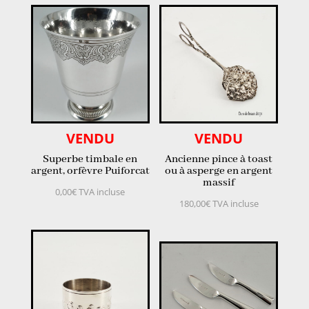
VENDU
VENDU
Superbe timbale en
Ancienne pince à toast
argent, orfèvre Puiforcat
ou à asperge en argent
massif
0,00
€
TVA incluse
180,00
€
TVA incluse