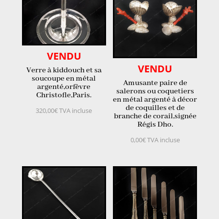
VENDU
VENDU
Verre à kiddouch et sa
soucoupe en métal
Amusante paire de
argenté,orfèvre
salerons ou coquetiers
Christofle,Paris.
en métal argenté à décor
de coquilles et de
320,00
€
TVA incluse
branche de corail,signée
Régis Dho.
0,00
€
TVA incluse