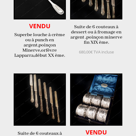
VENDU
Suite de 6 couteaux à
dessert ou à fromage en
Superbe louche à crème
argent ,poinçon minerve
ou à punch en
fin XIX ème.
argent,poinçon
Minerve,orfèvre
680,00
€
TVA incluse
Lapparra,début XX ème.
VENDU
Suite de 6 couteaux à