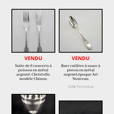
VENDU
VENDU
Suite de 6 couverts à
Rare cuillère à sauce à
poisson en métal
piston en métal
argenté, Christofle,
argenté,époque Art
modèle Chinon.
Nouveau.
0,00
€
TVA incluse