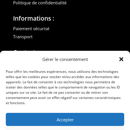
Politique de confidentialité
Informations :
Paiement sécurisé
Transport
Contact :
Gérer le consentement
M. Gilles ROUVEYROL
Tél. : +33(0)6 07 72 40 47
Pour offrir les meilleures expériences, nous utilisons des technologies
telles que les cookies pour stocker et/ou accéder aux informations des
dansdebeauxdraps@gmail.com
appareils. Le fait de consentir à ces technologies nous permettra de
Professionnels
traiter des données telles que le comportement de navigation ou les ID
uniques sur ce site. Le fait de ne pas consentir ou de retirer son
consentement peut avoir un effet négatif sur certaines caractéristiques
Suivez-nous
et fonctions.
Accepter