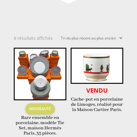
Trié
8 résultats affichés
du
plus
récent
au
plus
ancien
VENDU
Cache-pot en porcelaine
de Limoges, réalisé pour
NOUVEAUTÉ
la Maison Cartier Paris.
Rare ensemble en
porcelaine, modèle Tie
Set, maison Hermès
Paris, 35 pièces.