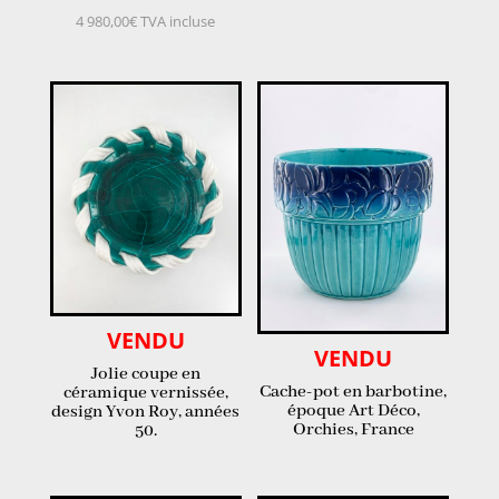
4 980,00
€
TVA incluse
VENDU
VENDU
Jolie coupe en
Cache-pot en barbotine,
céramique vernissée,
époque Art Déco,
design Yvon Roy, années
Orchies, France
50.