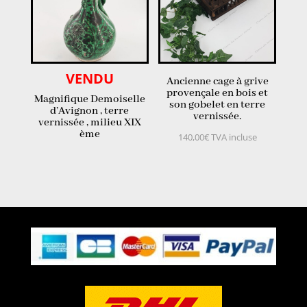
VENDU
Ancienne cage à grive
provençale en bois et
Magnifique Demoiselle
son gobelet en terre
d’Avignon , terre
vernissée.
vernissée , milieu XIX
ème
140,00
€
TVA incluse