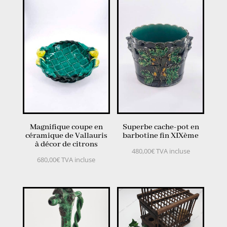
Magnifique coupe en
Superbe cache-pot en
céramique de Vallauris
barbotine fin XIXème
à décor de citrons
480,00
€
TVA incluse
680,00
€
TVA incluse