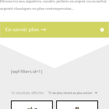
Découvrez nos aiguières, carafes, pichets en argent ou en métal
argenté classiques ou plus contemporains…
En savoir plus →
[wpf-filters id=1]
Trié
15 résultats affichés
du
plus