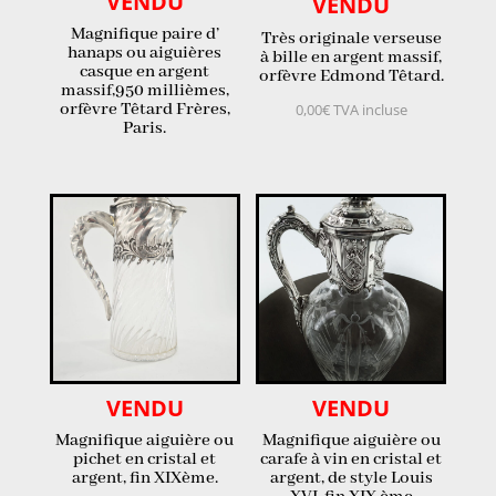
VENDU
VENDU
Magnifique paire d’
Très originale verseuse
hanaps ou aiguières
à bille en argent massif,
casque en argent
orfèvre Edmond Têtard.
massif,950 millièmes,
orfèvre Têtard Frères,
0,00
€
TVA incluse
Paris.
VENDU
VENDU
Magnifique aiguière ou
Magnifique aiguière ou
pichet en cristal et
carafe à vin en cristal et
argent, fin XIXème.
argent, de style Louis