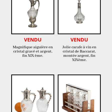
récent
au
plus
ancien
VENDU
VENDU
Magnifique aiguière en
Jolie carafe à vin en
cristal gravé et argent,
cristal de Baccarat,
fin XIX ème.
montée argent, fin
XIXème.