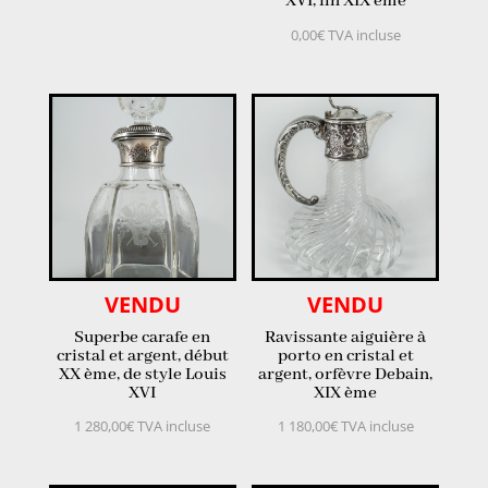
XVI, fin XIX ème
0,00
€
TVA incluse
VENDU
VENDU
Superbe carafe en
Ravissante aiguière à
cristal et argent, début
porto en cristal et
XX ème, de style Louis
argent, orfèvre Debain,
XVI
XIX ème
1 280,00
€
TVA incluse
1 180,00
€
TVA incluse