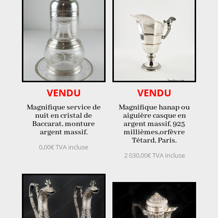
VENDU
VENDU
Magnifique service de
Magnifique hanap ou
nuit en cristal de
aiguière casque en
Baccarat, monture
argent massif, 925
argent massif.
millièmes,orfèvre
Tétard, Paris.
0,00
€
TVA incluse
2 030,00
€
TVA incluse