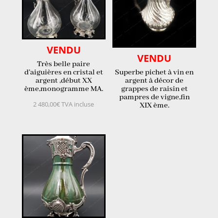
VENDU
VENDU
Très belle paire
d’aiguières en cristal et
Superbe pichet à vin en
argent ,début XX
argent à décor de
ème,monogramme MA.
grappes de raisin et
pampres de vigne,fin
2 480,00
€
TVA incluse
XIX ème.