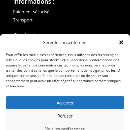
Informations :
Paiement sécurisé
Transport
Contact :
Gérer le consentement
M. Gilles ROUVEYROL
Tél. : +33(0)6 07 72 40 47
Pour offrir les meilleures expériences, nous utilisons des technologies
telles que les cookies pour stocker et/ou accéder aux informations des
dansdebeauxdraps@gmail.com
appareils. Le fait de consentir à ces technologies nous permettra de
Professionnels
traiter des données telles que le comportement de navigation ou les ID
uniques sur ce site. Le fait de ne pas consentir ou de retirer son
consentement peut avoir un effet négatif sur certaines caractéristiques
Suivez-nous
et fonctions.
Accepter
Refuser
Voir les préférences