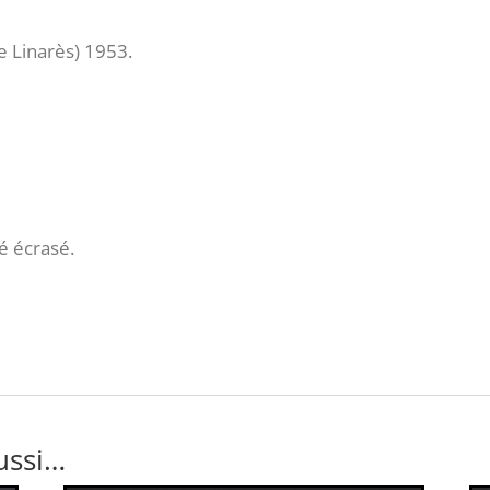
e Linarès) 1953.
é écrasé.
ussi…