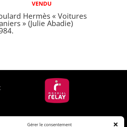
VENDU
oulard Hermès « Voitures
aniers » (Julie Abadie)
984.
Suivez-nous
Gérer le consentement