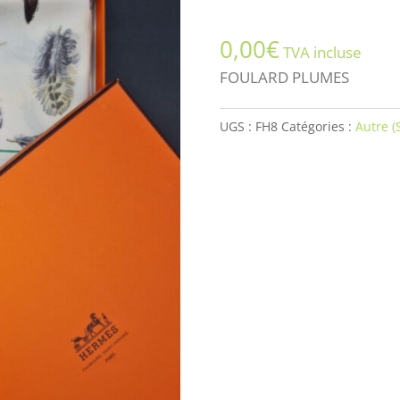
0,00
€
TVA incluse
FOULARD PLUMES
UGS :
FH8
Catégories :
Autre (