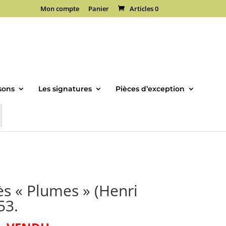
Mon compte
Panier
Articles 0
sons
Les signatures
Pièces d’exception
s « Plumes » (Henri
53.