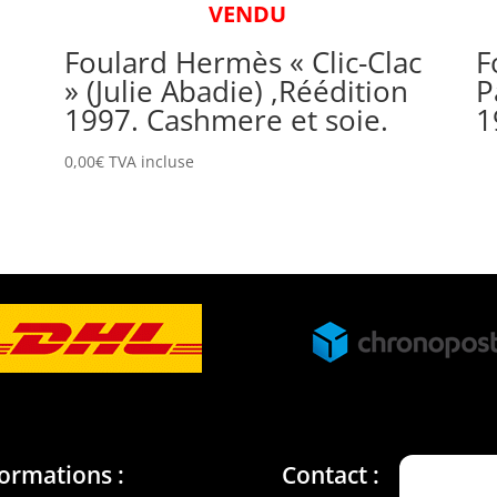
VENDU
Foulard Hermès « Clic-Clac
F
» (Julie Abadie) ,Réédition
P
1997. Cashmere et soie.
1
0,00
€
TVA incluse
formations :
Contact :