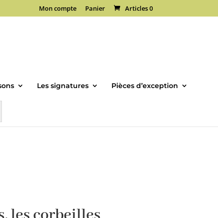
Mon compte
Panier
Articles 0
sons
Les signatures
Pièces d’exception
s, les corbeilles