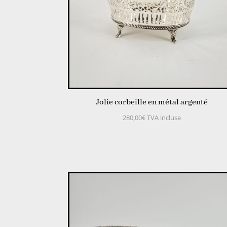
Jolie corbeille en métal argenté
280,00
€
TVA incluse