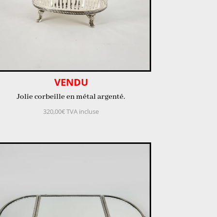
VENDU
Jolie corbeille en métal argenté.
320,00
€
TVA incluse