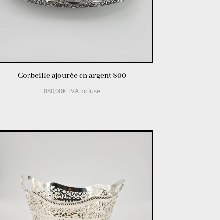
Corbeille ajourée en argent 800
880,00
€
TVA incluse