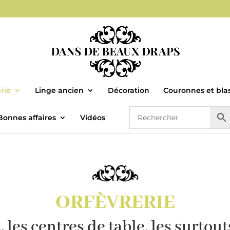
rie
Linge ancien
Décoration
Couronnes et bla
Bonnes affaires
Vidéos
ORFÈVRERIE
 les centres de table, les surtout