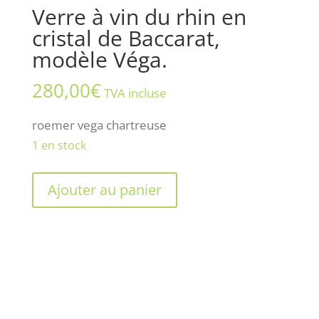
Verre à vin du rhin en
cristal de Baccarat,
modèle Véga.
280,00
€
TVA incluse
roemer vega chartreuse
1 en stock
quantité
Ajouter au panier
de
Verre
à
vin
du
rhin