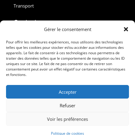
Transport
Contact :
Gérer le consentement
M. Gilles ROUVEYROL
Tél. : +33(0)6 07 72 40 47
Pour offrir les meilleures expériences, nous utilisons des technologies
telles que les cookies pour stocker et/ou accéder aux informations des
dansdebeauxdraps@gmail.com
appareils. Le fait de consentir à ces technologies nous permettra de
Professionnels
traiter des données telles que le comportement de navigation ou les ID
uniques sur ce site. Le fait de ne pas consentir ou de retirer son
consentement peut avoir un effet négatif sur certaines caractéristiques
Suivez-nous
et fonctions.
Accepter
Refuser
Voir les préférences
Dans de Beaux Draps – Tous droits réservés
Politique de cookies