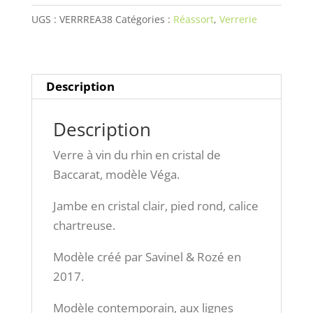
en
UGS :
VERRREA38
Catégories :
Réassort
,
Verrerie
cristal
de
Baccarat,
modèle
Description
Véga.
Description
Verre à vin du rhin en cristal de
Baccarat, modèle Véga.
Jambe en cristal clair, pied rond, calice
chartreuse.
Modèle créé par Savinel & Rozé en
2017.
Modèle contemporain, aux lignes