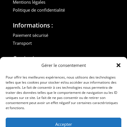
Mentions légales
Politique de confidentialité
Informations :
Paiement sécurisé
Transport
Contact :
Gérer le consentement
M. Gilles ROUVEYROL
Tél. : +33(0)6 07 72 40 47
Pour offrir les meilleures expériences, nous utilisons des technologies
telles que les cookies pour stocker et/ou accéder aux informations des
dansdebeauxdraps@gmail.com
appareils. Le fait de consentir à ces technologies nous permettra de
Professionnels
traiter des données telles que le comportement de navigation ou les ID
uniques sur ce site. Le fait de ne pas consentir ou de retirer son
consentement peut avoir un effet négatif sur certaines caractéristiques
Suivez-nous
et fonctions.
Accepter