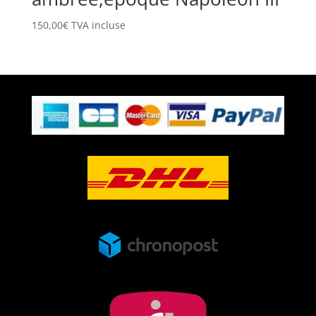
150,00
€
TVA incluse