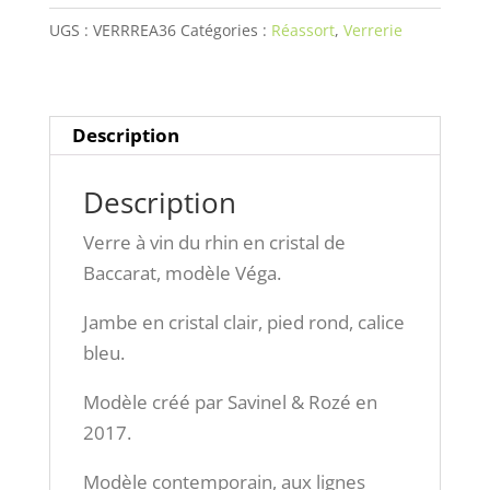
en
UGS :
VERRREA36
Catégories :
Réassort
,
Verrerie
cristal
de
Baccarat,
modèle
Description
Véga.
Description
Verre à vin du rhin en cristal de
Baccarat, modèle Véga.
Jambe en cristal clair, pied rond, calice
bleu.
Modèle créé par Savinel & Rozé en
2017.
Modèle contemporain, aux lignes