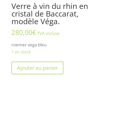
Verre à vin du rhin en
cristal de Baccarat,
modèle Véga.
280,00
€
TVA incluse
roemer vega bleu
1 en stock
quantité
Ajouter au panier
de
Verre
à
vin
du
rhin