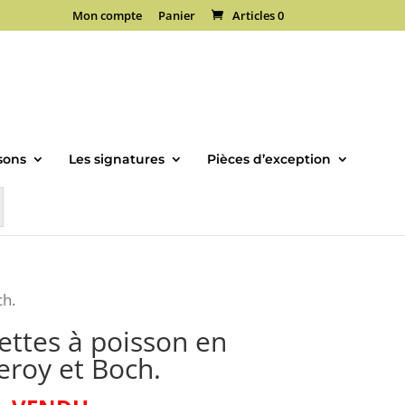
Mon compte
Panier
Articles 0
sons
Les signatures
Pièces d’exception
ch.
iettes à poisson en
leroy et Boch.