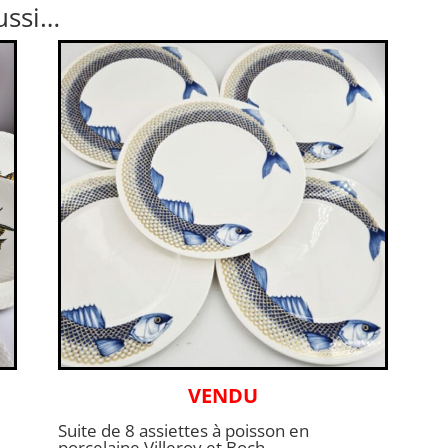
ussi…
VENDU
Suite de 8 assiettes à poisson en
porcelaine Villeroy et Boch