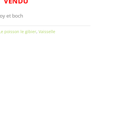
VENDU
roy et boch
Le poisson le gibier
,
Vaisselle