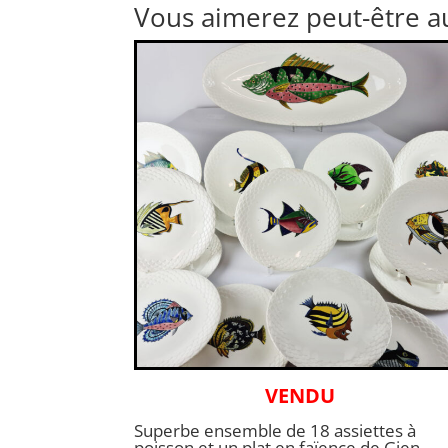
Vous aimerez peut-être a
VENDU
Superbe ensemble de 18 assiettes à
poisson et un plat en faïence de Gien,