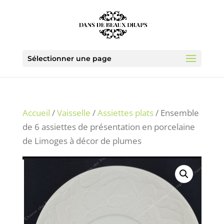
Sélectionner une page
Accueil
/
Vaisselle
/
Assiettes plats
/ Ensemble
de 6 assiettes de présentation en porcelaine
de Limoges à décor de plumes