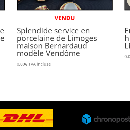
VENDU
de
Splendide service en
E
ne
porcelaine de Limoges
h
maison Bernardaud
L
modèle Vendôme
0,
0,00
€
TVA incluse