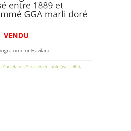
sé entre 1889 et
mmé GGA marli doré
VENDU
onogramme or Haviland
 :
Porcelaine
,
Services de table (Vaisselle)
,