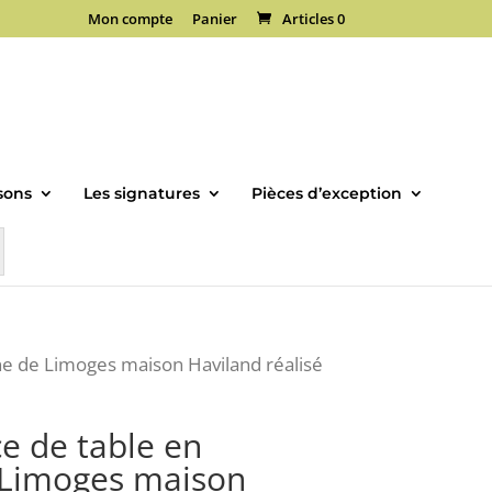
Mon compte
Panier
Articles 0
sons
Les signatures
Pièces d’exception
ne de Limoges maison Haviland réalisé
e de table en
 Limoges maison