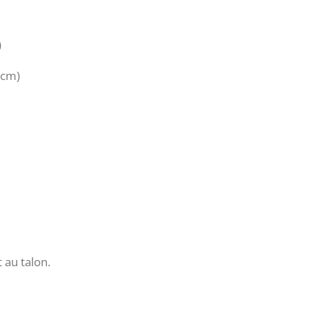
)
5cm)
 au talon.