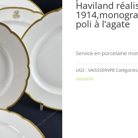
Haviland réali
1914,monogra
poli à l’agate
Service en porcelaine m
UGS :
VAISSSERVP8
Catégories
Vaisselle