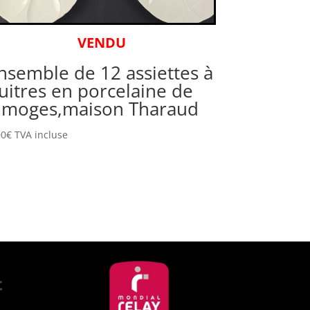
VENDU
nsemble de 12 assiettes à
uitres en porcelaine de
imoges,maison Tharaud
00
€
TVA incluse