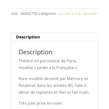
Paris,
modèle
UGS :
VAISSCT55
Catégories :
Le café le thé
,
Vaisselle
"Jardin
à
la
Française"
Description
Description
Théière en porcelaine de Paris,
modèle « Jardin à la Française ».
Rare modèle dessiné par Mémory et
Roubinet dans les années 80, l’aile à
décor de topiaires et filet or fait main.
Très jolie prise en osier.