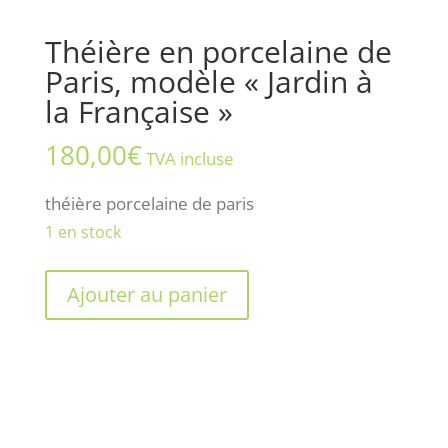
Théière en porcelaine de
Paris, modèle « Jardin à
la Française »
180,00
€
TVA incluse
théière porcelaine de paris
1 en stock
quantité
Ajouter au panier
de
Théière
en
porcelaine
de