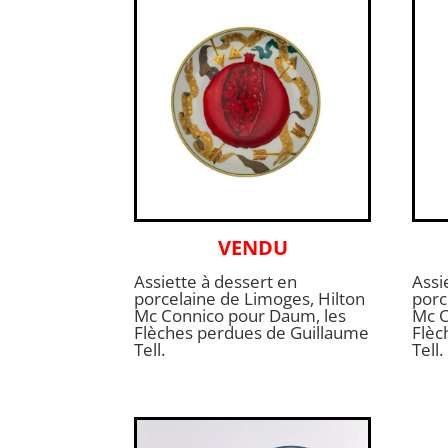
VENDU
Assiette à dessert en
Assi
porcelaine de Limoges, Hilton
porc
Mc Connico pour Daum, les
Mc C
Flèches perdues de Guillaume
Flèc
Tell.
Tell.