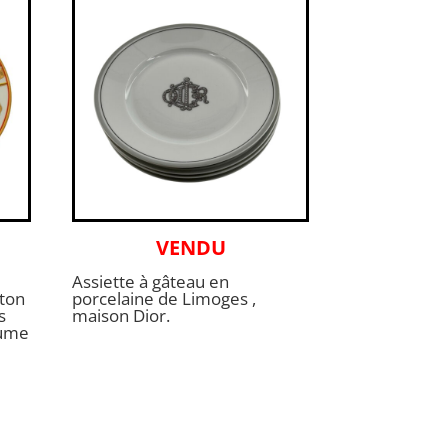
VENDU
Assiette à gâteau en
lton
porcelaine de Limoges ,
s
maison Dior.
aume