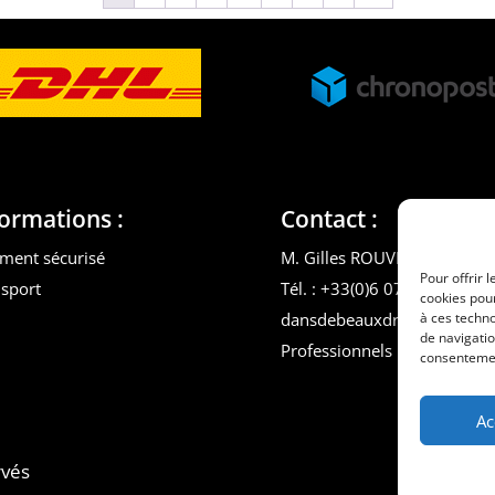
formations :
Contact :
ment sécurisé
M. Gilles ROUVEYROL
Pour offrir 
sport
Tél. : +33(0)6 07 72 40 47
cookies pour
à ces techn
dansdebeauxdraps@gmail.
de navigatio
Professionnels
consentement
Ac
rvés