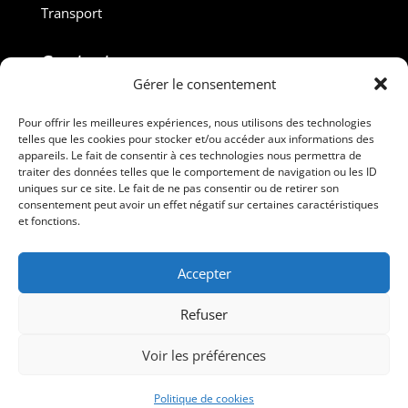
Transport
Contact :
Gérer le consentement
M. Gilles ROUVEYROL
Tél. : +33(0)6 07 72 40 47
Pour offrir les meilleures expériences, nous utilisons des technologies
telles que les cookies pour stocker et/ou accéder aux informations des
dansdebeauxdraps@gmail.com
appareils. Le fait de consentir à ces technologies nous permettra de
Professionnels
traiter des données telles que le comportement de navigation ou les ID
uniques sur ce site. Le fait de ne pas consentir ou de retirer son
consentement peut avoir un effet négatif sur certaines caractéristiques
Suivez-nous
et fonctions.
Accepter
Refuser
Voir les préférences
Dans de Beaux Draps – Tous droits réservés
Politique de cookies