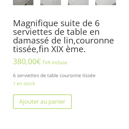
Magnifique suite de 6
serviettes de table en
damassé de lin,couronne
tissée,fin XIX ème.
380,00
€
TVA incluse
6 serviettes de table couronne tissée
1 en stock
quantité
Ajouter au panier
de
Magnifique
suite