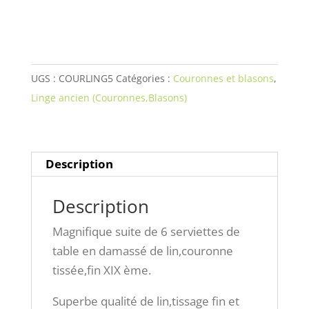
de
6
serviettes
de
UGS :
COURLING5
Catégories :
Couronnes et blasons
,
table
Linge ancien (Couronnes,Blasons)
en
damassé
de
lin,couronne
Description
tissée,fin
XIX
Description
ème.
Magnifique suite de 6 serviettes de
table en damassé de lin,couronne
tissée,fin XIX ème.
Superbe qualité de lin,tissage fin et