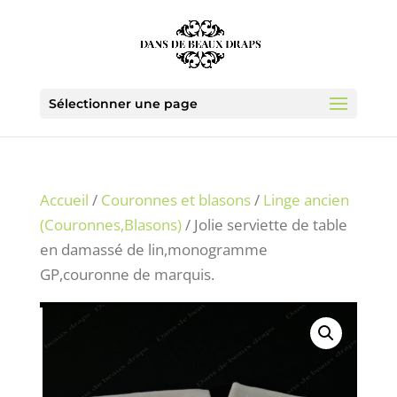
Sélectionner une page
Accueil
/
Couronnes et blasons
/
Linge ancien
(Couronnes,Blasons)
/ Jolie serviette de table
en damassé de lin,monogramme
GP,couronne de marquis.