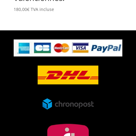
180,00
€
TVA incluse