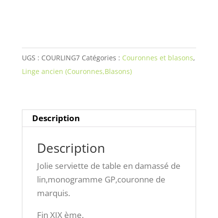
de
table
en
damassé
de
UGS :
COURLING7
Catégories :
Couronnes et blasons
,
lin,monogramme
Linge ancien (Couronnes,Blasons)
GP,couronne
de
marquis.
Description
Description
Jolie serviette de table en damassé de
lin,monogramme GP,couronne de
marquis.
Fin XIX ème.