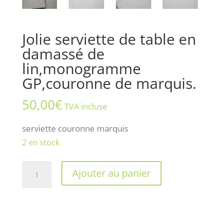
Jolie serviette de table en
damassé de
lin,monogramme
GP,couronne de marquis.
50,00
€
TVA incluse
serviette couronne marquis
2 en stock
quantité
Ajouter au panier
de
Jolie
serviette