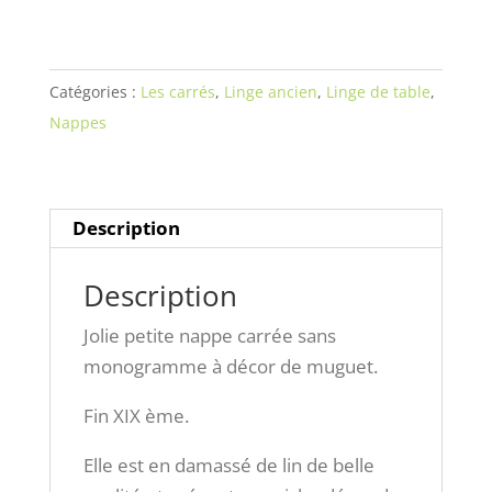
carrée
sans
monogramme
Catégories :
Les carrés
,
Linge ancien
,
Linge de table
,
à
Nappes
décor
de
muguet.
Description
Description
Jolie petite nappe carrée sans
monogramme à décor de muguet.
Fin XIX ème.
Elle est en damassé de lin de belle