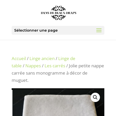
Sélectionner une page
Accueil
/
Linge ancien
/
Linge de
table
/
Nappes
/
Les carrés
/ Jolie petite nappe
carrée sans monogramme à décor de
muguet.