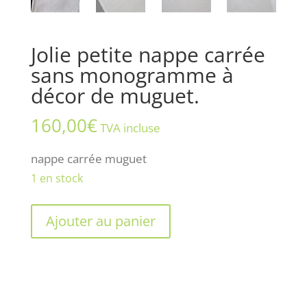
Jolie petite nappe carrée
sans monogramme à
décor de muguet.
160,00
€
TVA incluse
nappe carrée muguet
1 en stock
quantité
Ajouter au panier
de
Jolie
petite
nappe