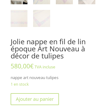
Jolie nappe en fil de lin
époque Art Nouveau à
décor de tulipes
580,00
€
TVA incluse
nappe art nouveau tulipes
1 en stock
quantité
Ajouter au panier
de