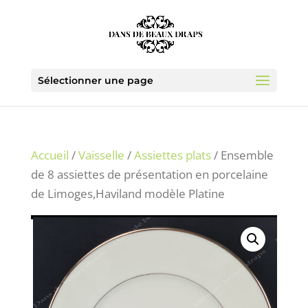
Sélectionner une page
Accueil
/
Vaisselle
/
Assiettes plats
/ Ensemble
de 8 assiettes de présentation en porcelaine
de Limoges,Haviland modèle Platine