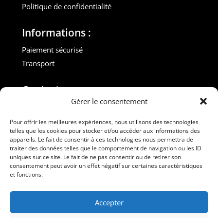
Politique de confidentialité
Informations :
Paiement sécurisé
Transport
Contact :
Gérer le consentement
M. Gilles ROUVEYROL
Tél. : +33(0)6 07 72 40 47
Pour offrir les meilleures expériences, nous utilisons des technologies
telles que les cookies pour stocker et/ou accéder aux informations des
dansdebeauxdraps@gmail.com
appareils. Le fait de consentir à ces technologies nous permettra de
Professionnels
traiter des données telles que le comportement de navigation ou les ID
uniques sur ce site. Le fait de ne pas consentir ou de retirer son
consentement peut avoir un effet négatif sur certaines caractéristiques
Suivez-nous
et fonctions.
Accepter