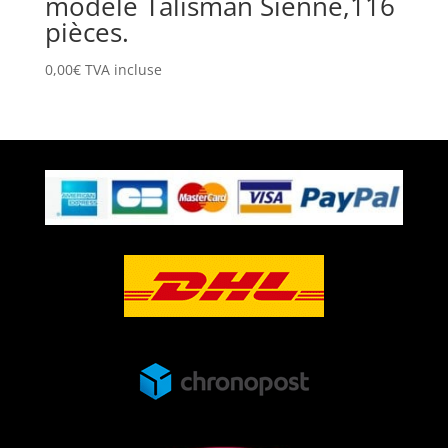
modèle Talisman Sienne,116
pièces.
0,00
€
TVA incluse