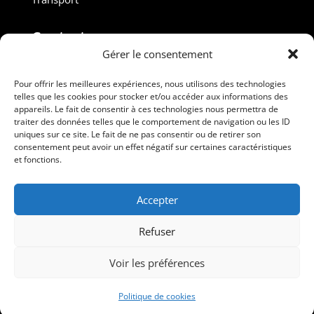
Contact :
Gérer le consentement
M. Gilles ROUVEYROL
Tél. : +33(0)6 07 72 40 47
Pour offrir les meilleures expériences, nous utilisons des technologies
telles que les cookies pour stocker et/ou accéder aux informations des
dansdebeauxdraps@gmail.com
appareils. Le fait de consentir à ces technologies nous permettra de
Professionnels
traiter des données telles que le comportement de navigation ou les ID
uniques sur ce site. Le fait de ne pas consentir ou de retirer son
consentement peut avoir un effet négatif sur certaines caractéristiques
Suivez-nous
et fonctions.
Accepter
Refuser
Voir les préférences
Dans de Beaux Draps – Tous droits réservés
Politique de cookies