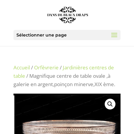
Sélectionner une page
Accueil
/
Orfèvrerie
/
Jardinières centres de
table
/ Magnifique centre de table ovale ,à
galerie en argent,poinçon minerve,XIX ème.