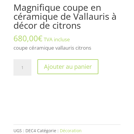
Magnifique coupe en
céramique de Vallauris à
décor de citrons
680,00
€
TVA incluse
coupe céramique vallauris citrons
quantité
Ajouter au panier
de
Magnifique
coupe
en
céramique
de
Vallauris
à
UGS :
DEC4
Catégorie :
Décoration