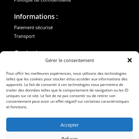
Informations :
Paiement sécurisé
Transport
Contact :
Gérer le consentement
M. Gilles ROUVEYROL
Tél. : +33(0)6 07 72 40 47
Pour offrir les meilleures expériences, nous utilisons des technologies
telles que les cookies pour stocker et/ou accéder aux informations des
dansdebeauxdraps@gmail.com
appareils. Le fait de consentir à ces technologies nous permettra de
Professionnels
traiter des données telles que le comportement de navigation ou les ID
uniques sur ce site. Le fait de ne pas consentir ou de retirer son
consentement peut avoir un effet négatif sur certaines caractéristiques
Suivez-nous
et fonctions.
Accepter
Refuser