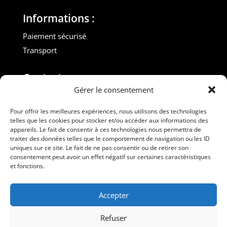
Informations :
Paiement sécurisé
Transport
Contact :
Gérer le consentement
M. Gilles ROUVEYROL
Tél. : +33(0)6 07 72 40 47
Pour offrir les meilleures expériences, nous utilisons des technologies
telles que les cookies pour stocker et/ou accéder aux informations des
dansdebeauxdraps@gmail.com
appareils. Le fait de consentir à ces technologies nous permettra de
Professionnels
traiter des données telles que le comportement de navigation ou les ID
uniques sur ce site. Le fait de ne pas consentir ou de retirer son
consentement peut avoir un effet négatif sur certaines caractéristiques
Suivez-nous
et fonctions.
Accepter
Refuser