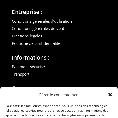
Entreprise :
Conditions générales d’utilisation
Conditions générales de vente
Mentions légales
Politique de confidentialité
Informations :
Paiement sécurisé
Transport
Contact :
Gérer le consentement
M. Gilles ROUVEYROL
Tél. : +33(0)6 07 72 40 47
Pour offrir les meilleures expériences, nous utilisons des technologies
telles que les cookies pour stocker et/ou accéder aux informations des
dansdebeauxdraps@gmail.com
appareils. Le fait de consentir à ces technologies nous permettra de