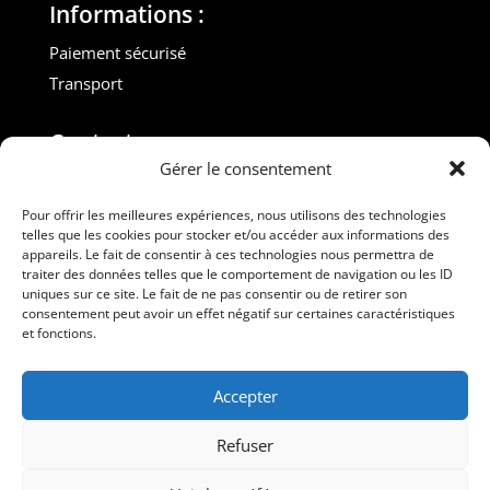
Informations :
Paiement sécurisé
Transport
Contact :
Gérer le consentement
M. Gilles ROUVEYROL
Tél. : +33(0)6 07 72 40 47
Pour offrir les meilleures expériences, nous utilisons des technologies
telles que les cookies pour stocker et/ou accéder aux informations des
dansdebeauxdraps@gmail.com
appareils. Le fait de consentir à ces technologies nous permettra de
Professionnels
traiter des données telles que le comportement de navigation ou les ID
uniques sur ce site. Le fait de ne pas consentir ou de retirer son
consentement peut avoir un effet négatif sur certaines caractéristiques
Suivez-nous
et fonctions.
Accepter
Refuser