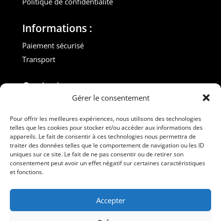
Politique de confidentialité
Informations :
Paiement sécurisé
Transport
Contact :
Gérer le consentement
M. Gilles ROUVEYROL
Tél. : +33(0)6 07 72 40 47
Pour offrir les meilleures expériences, nous utilisons des technologies
telles que les cookies pour stocker et/ou accéder aux informations des
dansdebeauxdraps@gmail.com
appareils. Le fait de consentir à ces technologies nous permettra de
Professionnels
traiter des données telles que le comportement de navigation ou les ID
uniques sur ce site. Le fait de ne pas consentir ou de retirer son
consentement peut avoir un effet négatif sur certaines caractéristiques
Suivez-nous
et fonctions.
Accepter