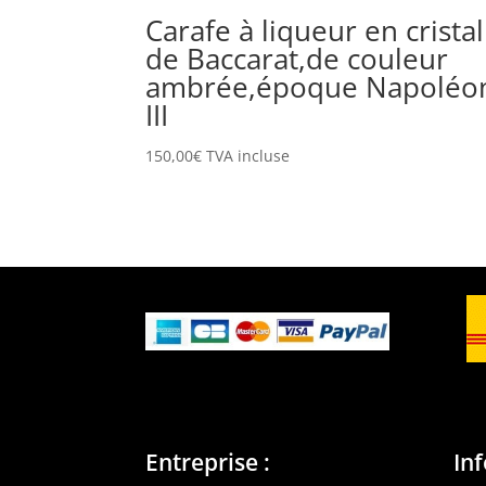
Carafe à liqueur en cristal
de Baccarat,de couleur
ambrée,époque Napoléo
III
150,00
€
TVA incluse
Entreprise :
In