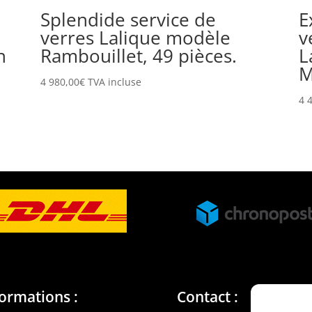
Splendide service de
E
verres Lalique modèle
v
n
Rambouillet, 49 pièces.
L
M
4 980,00
€
TVA incluse
4 
formations :
Contact :