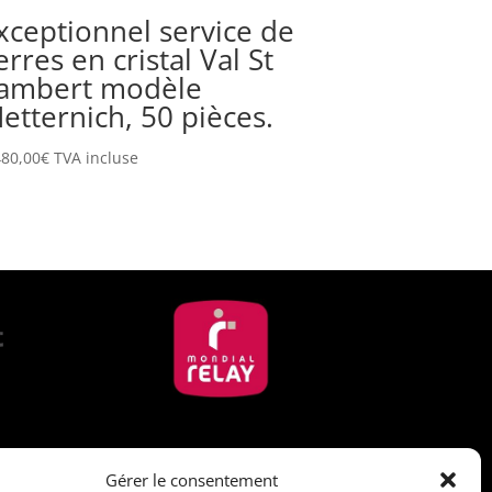
xceptionnel service de
erres en cristal Val St
ambert modèle
etternich, 50 pièces.
480,00
€
TVA incluse
Suivez-nous
Gérer le consentement