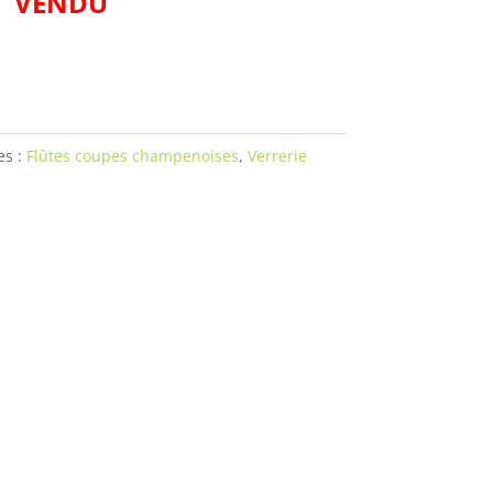
VENDU
es :
Flûtes coupes champenoises
,
Verrerie