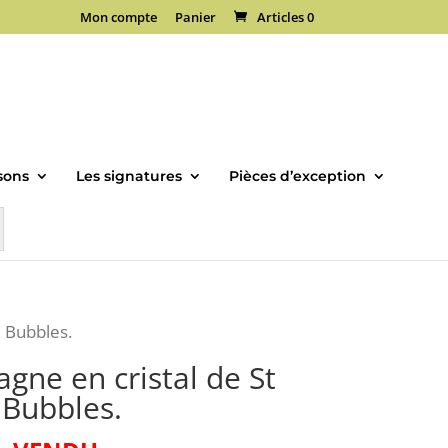
Mon compte
Panier
Articles 0
sons
Les signatures
Pièces d’exception
e Bubbles.
gne en cristal de St
 Bubbles.