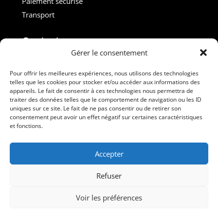
Paiement sécurisé
Transport
Contact :
Gérer le consentement
M. Gilles ROUVEYROL
Tél. : +33(0)6 07 72 40 47
Pour offrir les meilleures expériences, nous utilisons des technologies
telles que les cookies pour stocker et/ou accéder aux informations des
dansdebeauxdraps@gmail.com
appareils. Le fait de consentir à ces technologies nous permettra de
Professionnels
traiter des données telles que le comportement de navigation ou les ID
uniques sur ce site. Le fait de ne pas consentir ou de retirer son
consentement peut avoir un effet négatif sur certaines caractéristiques
Suivez-nous
et fonctions.
Accepter
Refuser
Voir les préférences
Dans de Beaux Draps – Tous droits réservés