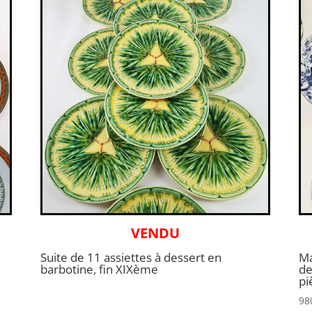
VENDU
Suite de 11 assiettes à dessert en
Ma
barbotine, fin XIXème
de
pi
98