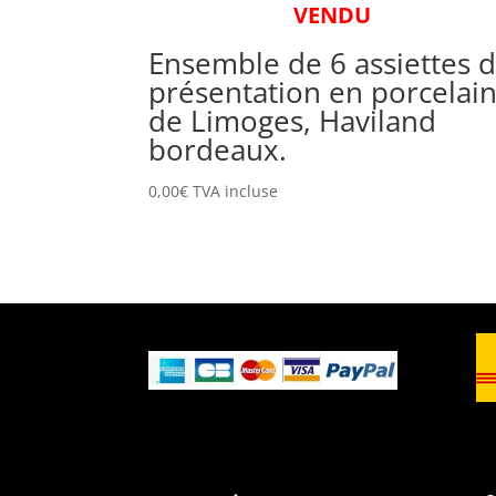
VENDU
Ensemble de 6 assiettes 
présentation en porcelai
de Limoges, Haviland
bordeaux.
0,00
€
TVA incluse