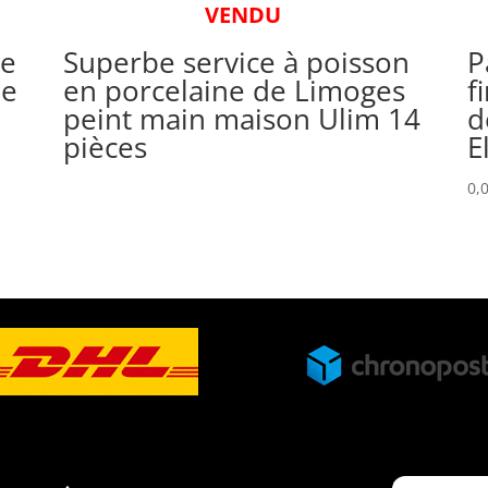
VENDU
de
Superbe service à poisson
P
ne
en porcelaine de Limoges
f
peint main maison Ulim 14
d
pièces
E
0,