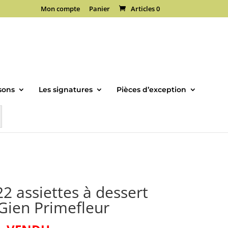
Mon compte
Panier
Articles 0
sons
Les signatures
Pièces d’exception
22 assiettes à dessert
Gien Primefleur