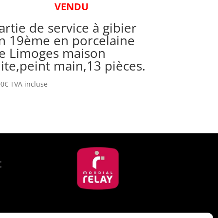
VENDU
artie de service à gibier
in 19ème en porcelaine
e Limoges maison
lite,peint main,13 pièces.
00
€
TVA incluse