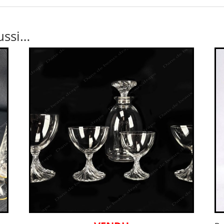
ussi…