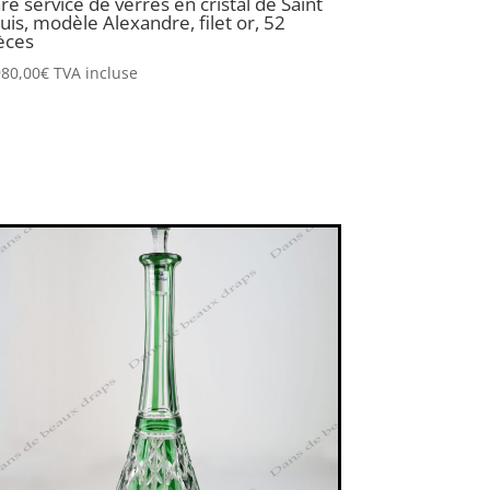
re service de verres en cristal de Saint
uis, modèle Alexandre, filet or, 52
èces
980,00
€
TVA incluse