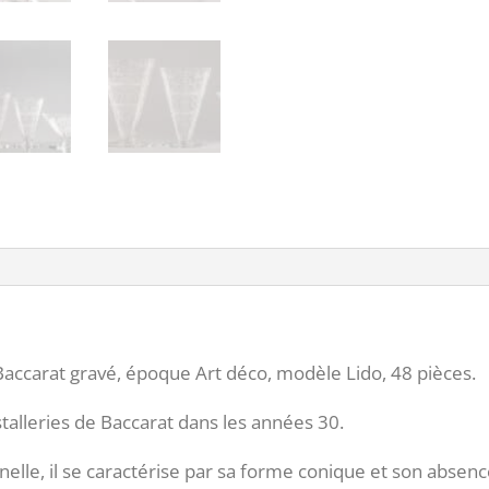
Art
déco,
modèle
Lido,
48
pièces.
 Baccarat gravé, époque Art déco, modèle Lido, 48 pièces.
stalleries de Baccarat dans les années 30.
nnelle, il se caractérise par sa forme conique et son absen