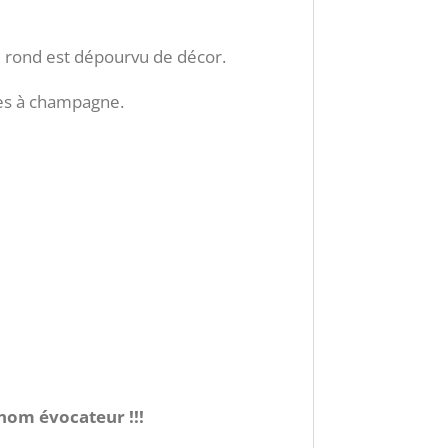
ed rond est dépourvu de décor.
upes à champagne.
 nom évocateur !!!