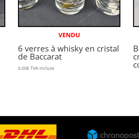
VENDU
6 verres à whisky en cristal
B
de Baccarat
c
c
0,00
€
TVA incluse