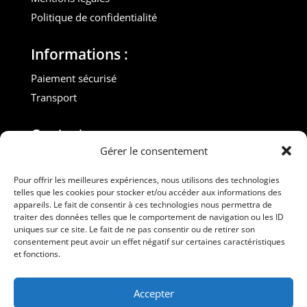
Politique de confidentialité
Informations :
Paiement sécurisé
Transport
Contact :
Gérer le consentement
M. Gilles ROUVEYROL
Tél. : +33(0)6 07 72 40 47
Pour offrir les meilleures expériences, nous utilisons des technologies
telles que les cookies pour stocker et/ou accéder aux informations des
dansdebeauxdraps@gmail.com
appareils. Le fait de consentir à ces technologies nous permettra de
Professionnels
traiter des données telles que le comportement de navigation ou les ID
uniques sur ce site. Le fait de ne pas consentir ou de retirer son
consentement peut avoir un effet négatif sur certaines caractéristiques
Suivez-nous
et fonctions.
Accepter