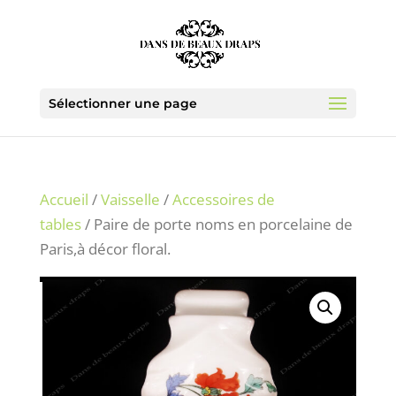
Sélectionner une page
Accueil
/
Vaisselle
/
Accessoires de
tables
/ Paire de porte noms en porcelaine de
Paris,à décor floral.