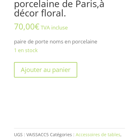
porcelaine de Paris,à
décor floral.
70,00
€
TVA incluse
paire de porte noms en porcelaine
1 en stock
quantité
Ajouter au panier
de
Paire
de
porte
noms
en
porcelaine
UGS :
VAISSACC5
Catégories :
Accessoires de tables
,
de