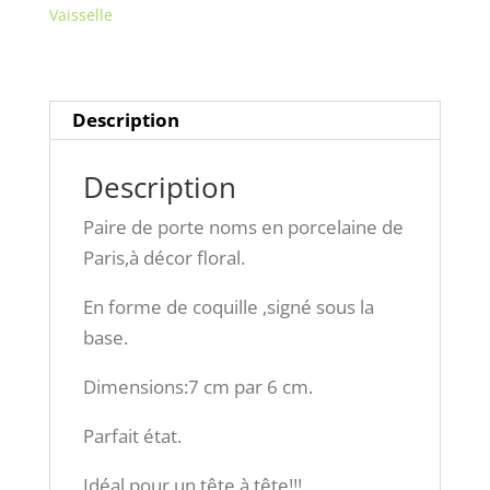
Vaisselle
Paris,à
décor
floral.
Description
Description
Paire de porte noms en porcelaine de
Paris,à décor floral.
En forme de coquille ,signé sous la
base.
Dimensions:7 cm par 6 cm.
Parfait état.
Idéal pour un tête à tête!!!