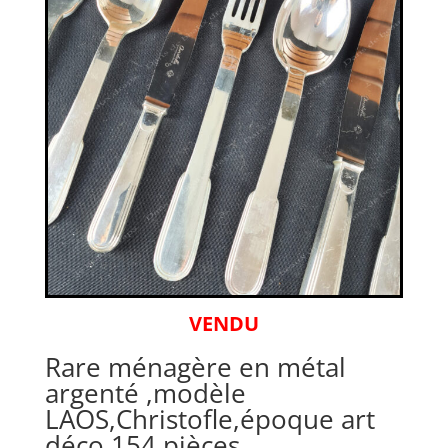
VENDU
Rare ménagère en métal
argenté ,modèle
LAOS,Christofle,époque art
déco,154 pièces .