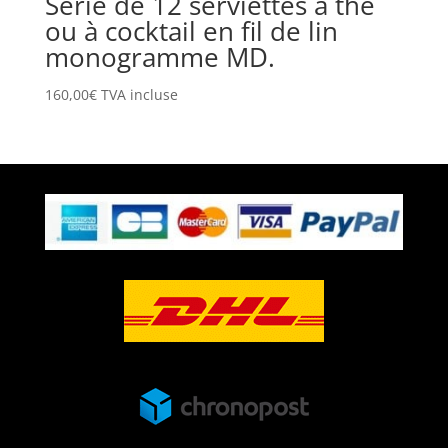
Série de 12 serviettes à thé
ou à cocktail en fil de lin
monogramme MD.
160,00
€
TVA incluse