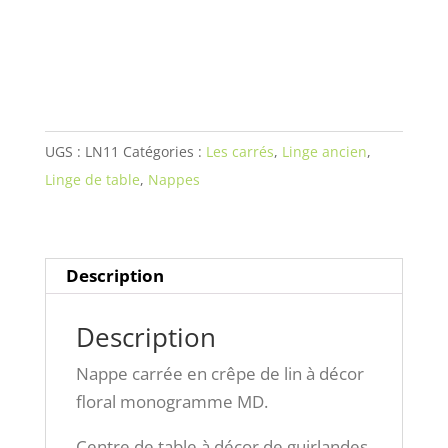
carrée
en
crêpe
de
lin
UGS :
LN11
Catégories :
Les carrés
,
Linge ancien
,
à
Linge de table
,
Nappes
décor
floral
monogramme
MD.
Description
Description
Nappe carrée en crêpe de lin à décor
floral monogramme MD.
Centre de table à décor de guirlandes