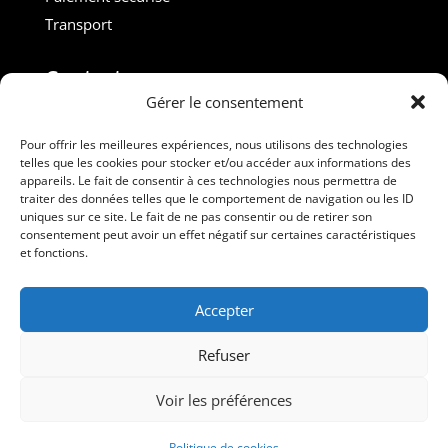
Transport
Contact :
Gérer le consentement
M. Gilles ROUVEYROL
Tél. : +33(0)6 07 72 40 47
Pour offrir les meilleures expériences, nous utilisons des technologies
telles que les cookies pour stocker et/ou accéder aux informations des
dansdebeauxdraps@gmail.com
appareils. Le fait de consentir à ces technologies nous permettra de
Professionnels
traiter des données telles que le comportement de navigation ou les ID
uniques sur ce site. Le fait de ne pas consentir ou de retirer son
consentement peut avoir un effet négatif sur certaines caractéristiques
Suivez-nous
et fonctions.
Accepter
Refuser
Voir les préférences
Dans de Beaux Draps – Tous droits réservés
Politique de cookies