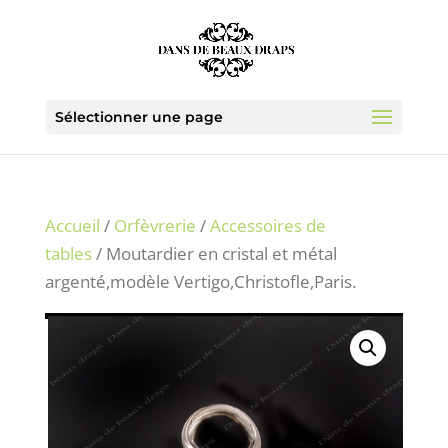
Sélectionner une page
Accueil
/
Orfèvrerie
/
Accessoires de
tables
/ Moutardier en cristal et métal
argenté,modèle Vertigo,Christofle,Paris.