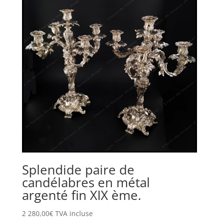
Splendide paire de
candélabres en métal
argenté fin XIX ème.
2 280,00
€
TVA incluse