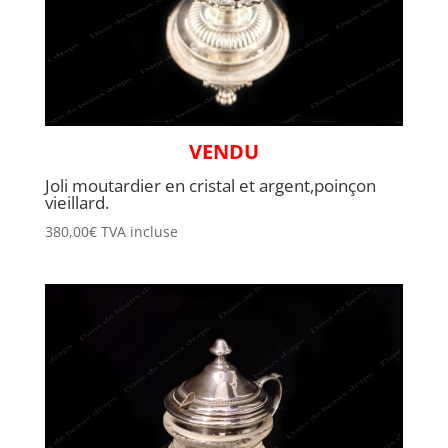
VENDU
Joli moutardier en cristal et argent,poinçon
vieillard.
380,00
€
TVA incluse