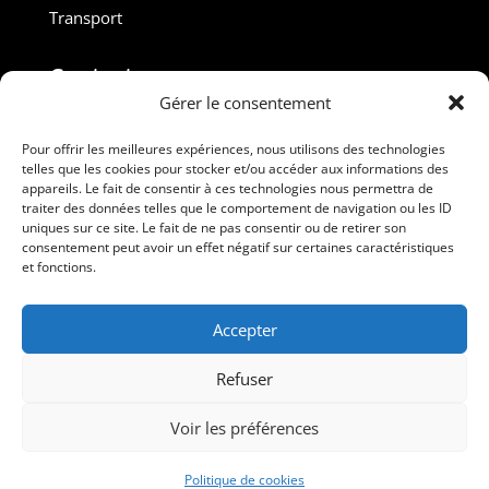
Transport
Contact :
Gérer le consentement
M. Gilles ROUVEYROL
Tél. : +33(0)6 07 72 40 47
Pour offrir les meilleures expériences, nous utilisons des technologies
telles que les cookies pour stocker et/ou accéder aux informations des
dansdebeauxdraps@gmail.com
appareils. Le fait de consentir à ces technologies nous permettra de
Professionnels
traiter des données telles que le comportement de navigation ou les ID
uniques sur ce site. Le fait de ne pas consentir ou de retirer son
consentement peut avoir un effet négatif sur certaines caractéristiques
Suivez-nous
et fonctions.
Accepter
Refuser
Voir les préférences
Dans de Beaux Draps – Tous droits réservés
Politique de cookies