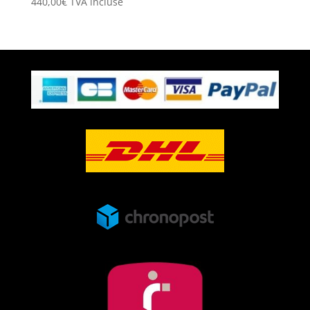
440,00
€
TVA incluse