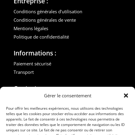
Entreprise :
Conditions générales d’utilisation
Conditions générales de vente
Mentions légales
Politique de confidentialité
Informations :
Paiement sécurisé
Transport
Contact :
Gérer le consentement
M. Gilles ROUVEYROL
Tél. : +33(0)6 07 72 40 47
Pour offrir les meilleures expériences, nous utilisons des technologies
telles que les cookies pour stocker et/ou accéder aux informations des
dansdebeauxdraps@gmail.com
appareils. Le fait de consentir à ces technologies nous permettra de
Professionnels
traiter des données telles que le comportement de navigation ou les ID
uniques sur ce site. Le fait de ne pas consentir ou de retirer son