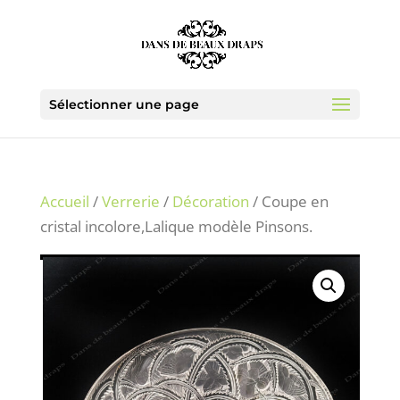
Sélectionner une page
Accueil
/
Verrerie
/
Décoration
/ Coupe en
cristal incolore,Lalique modèle Pinsons.