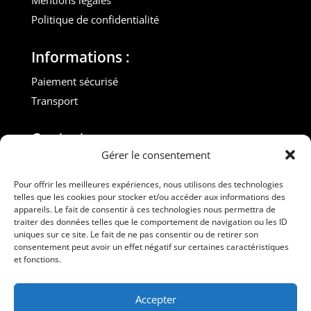
Mentions légales
Politique de confidentialité
Informations :
Paiement sécurisé
Transport
Contact :
Gérer le consentement
M. Gilles ROUVEYROL
Tél. : +33(0)6 07 72 40 47
Pour offrir les meilleures expériences, nous utilisons des technologies
telles que les cookies pour stocker et/ou accéder aux informations des
dansdebeauxdraps@gmail.com
appareils. Le fait de consentir à ces technologies nous permettra de
Professionnels
traiter des données telles que le comportement de navigation ou les ID
uniques sur ce site. Le fait de ne pas consentir ou de retirer son
consentement peut avoir un effet négatif sur certaines caractéristiques
Suivez-nous
et fonctions.
Accepter