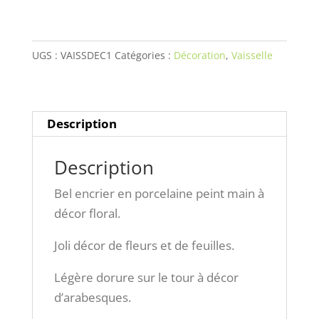
peint
main
UGS :
VAISSDEC1
Catégories :
Décoration
,
Vaisselle
à
décor
floral.
Description
Description
Bel encrier en porcelaine peint main à
décor floral.
Joli décor de fleurs et de feuilles.
Légère dorure sur le tour à décor
d’arabesques.