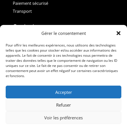
Paiement sécurisé
Transport
Contact :
Gérer le consentement
M. Gilles ROUVEYROL
Tél. : +33(0)6 07 72 40 47
Pour offrir les meilleures expériences, nous utilisons des technologies
telles que les cookies pour stocker et/ou accéder aux informations des
dansdebeauxdraps@gmail.com
appareils. Le fait de consentir à ces technologies nous permettra de
Professionnels
traiter des données telles que le comportement de navigation ou les ID
uniques sur ce site. Le fait de ne pas consentir ou de retirer son
consentement peut avoir un effet négatif sur certaines caractéristiques
Suivez-nous
et fonctions.
Accepter
Refuser
Voir les préférences
Dans de Beaux Draps – Tous droits réservés