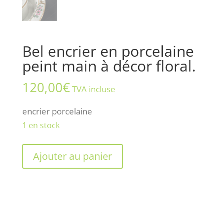
Bel encrier en porcelaine
peint main à décor floral.
120,00
€
TVA incluse
encrier porcelaine
1 en stock
quantité
Ajouter au panier
de
Bel
encrier
en
porcelaine