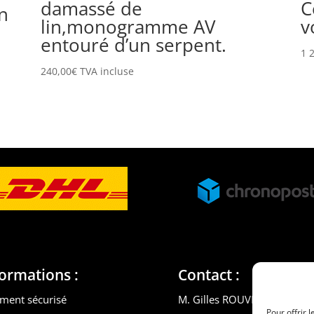
damassé de
C
n
lin,monogramme AV
v
entouré d’un serpent.
1 
240,00
€
TVA incluse
formations :
Contact :
ment sécurisé
M. Gilles ROUVEYROL
Pour offrir 