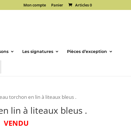
Mon compte
Panier
Articles 0
sons
Les signatures
Pièces d’exception
eau torchon en lin à liteaux bleus .
n lin à liteaux bleus .
VENDU