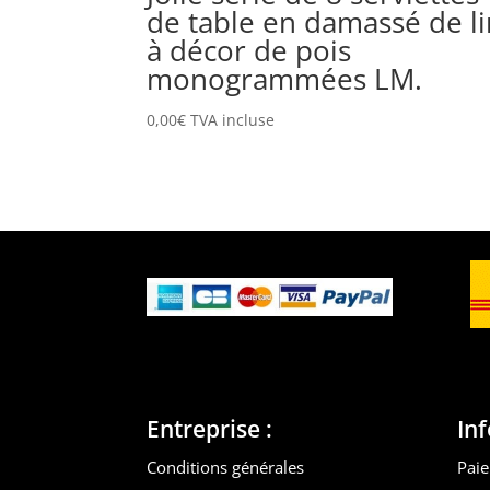
de table en damassé de li
à décor de pois
monogrammées LM.
0,00
€
TVA incluse
Entreprise :
In
Conditions générales
Paie