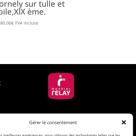
ornely sur tulle et
oile,XIX ème.
280,00
€
TVA incluse
Suivez-nous
Gérer le consentement
les meilleures expériences, nous utilisons des technologies telles que les