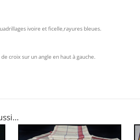
uadrillages ivoire et ficelle,rayures bleues.
e croix sur un angle en haut à gauche.
ussi…