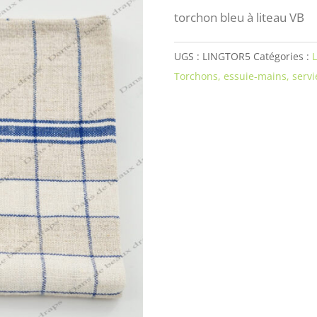
torchon bleu à liteau VB
UGS :
LINGTOR5
Catégories :
L
Torchons, essuie-mains, servie