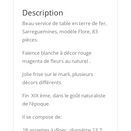
83
pièces.
Description
Beau service de table en terre de fer,
Sarreguemines, modèle Flore, 83
pièces.
Faïence blanche à décor rouge
magenta de fleurs au naturel .
Jolie frise sur le marli, plusieurs
décors différents.
Fin XIX ème, dans le goût naturaliste
de l’époque.
Il se compose de:
28 assiettes à dîner : diamètre 23,7