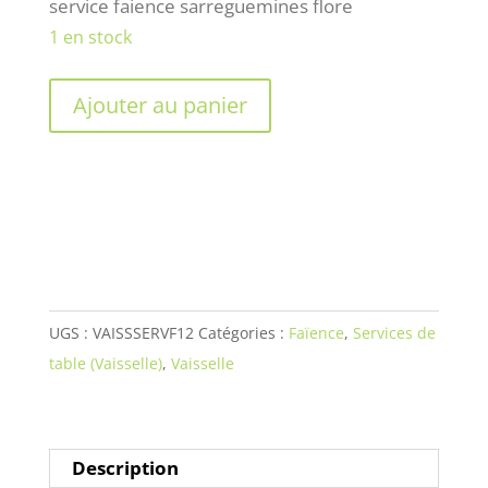
service faience sarreguemines flore
1 en stock
quantité
Ajouter au panier
de
Beau
service
de
table
en
terre
UGS :
VAISSSERVF12
Catégories :
Faïence
,
Services de
de
table (Vaisselle)
,
Vaisselle
fer,
Sarreguemines,
modèle
Flore,
Description