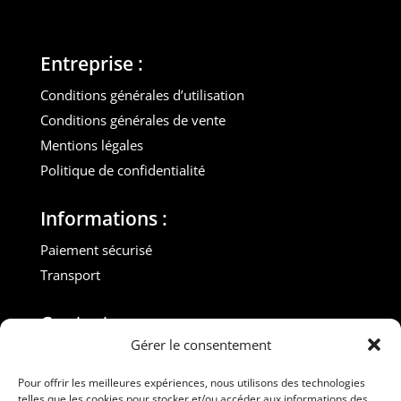
Entreprise :
Conditions générales d’utilisation
Conditions générales de vente
Mentions légales
Politique de confidentialité
Informations :
Paiement sécurisé
Transport
Contact :
Gérer le consentement
M. Gilles ROUVEYROL
Tél. : +33(0)6 07 72 40 47
Pour offrir les meilleures expériences, nous utilisons des technologies
telles que les cookies pour stocker et/ou accéder aux informations des