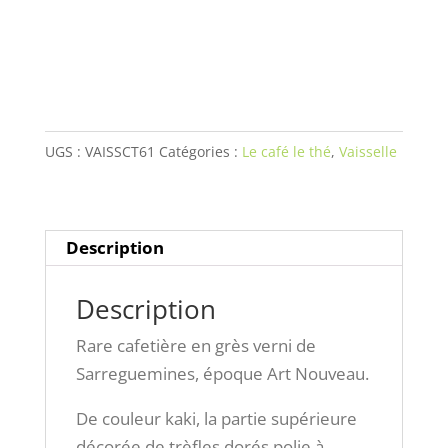
cafetière
en
grès
verni
de
UGS :
VAISSCT61
Catégories :
Le café le thé
,
Vaisselle
Sarreguemines,
époque
Art
Nouveau.
Description
Description
Rare cafetière en grès verni de
Sarreguemines, époque Art Nouveau.
De couleur kaki, la partie supérieure
décorée de trèfles dorés polie à