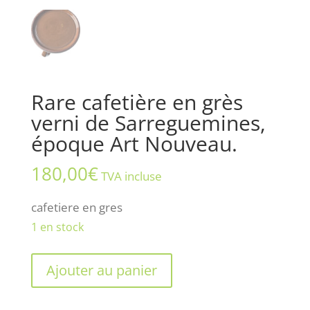
Rare cafetière en grès
verni de Sarreguemines,
époque Art Nouveau.
180,00
€
TVA incluse
cafetiere en gres
1 en stock
quantité
Ajouter au panier
de
Rare