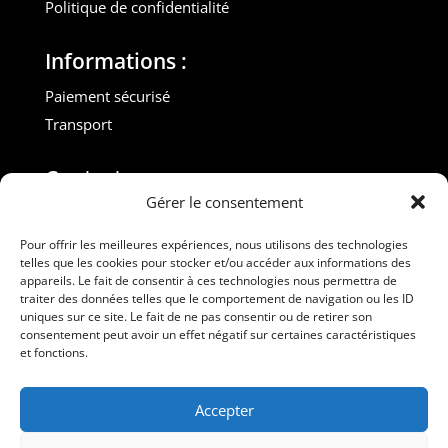
Politique de confidentialité
Informations :
Paiement sécurisé
Transport
Contact :
Gérer le consentement
M. Gilles ROUVEYROL
Tél. : +33(0)6 07 72 40 47
Pour offrir les meilleures expériences, nous utilisons des technologies
telles que les cookies pour stocker et/ou accéder aux informations des
dansdebeauxdraps@gmail.com
appareils. Le fait de consentir à ces technologies nous permettra de
Professionnels
traiter des données telles que le comportement de navigation ou les ID
uniques sur ce site. Le fait de ne pas consentir ou de retirer son
consentement peut avoir un effet négatif sur certaines caractéristiques
Suivez-nous
et fonctions.
Accepter