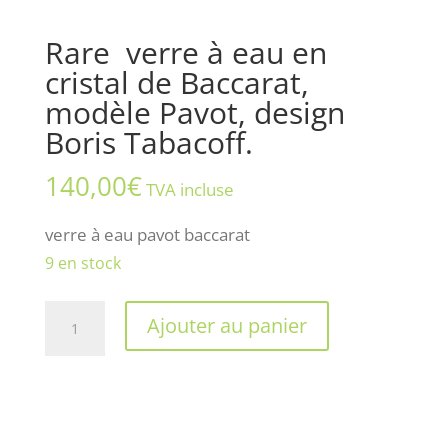
Rare verre à eau en
cristal de Baccarat,
modèle Pavot, design
Boris Tabacoff.
140,00
€
TVA incluse
verre à eau pavot baccarat
9 en stock
quantité
Ajouter au panier
de
Rare
verre
à