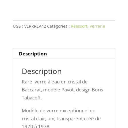
eau
en
cristal
de
UGS :
VERRREA42
Catégories :
Réassort
,
Verrerie
Baccarat,
modèle
Pavot,
Description
design
Boris
Description
Tabacoff.
Rare verre à eau en cristal de
Baccarat, modèle Pavot, design Boris
Tabacoff.
Modèle de verre exceptionnel en
cristal clair, uni, transparent créé de
1970 à 1978.